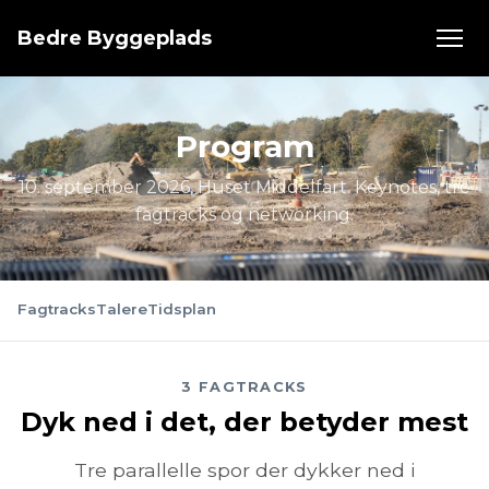
Bedre Byggeplads
Program
10. september 2026, Huset Middelfart. Keynotes, tre
fagtracks og networking.
Fagtracks
Talere
Tidsplan
3 FAGTRACKS
Dyk ned i det, der betyder mest
Tre parallelle spor der dykker ned i