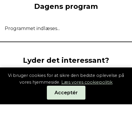
Dagens program
Programmet indlæses...
Lyder det interessant?
Tilmeld dig og vær med til at forme fremtidens
Vi bruger cookies for at sikre den bedste oplevelse på
byggeplads.
vores hjemmeside.
Læs vores cookiepolitik
Acceptér
Tilmeld dig nu